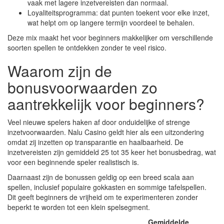
vaak met lagere inzetvereisten dan normaal.
Loyaliteitsprogramma: dat punten toekent voor elke inzet,
wat helpt om op langere termijn voordeel te behalen.
Deze mix maakt het voor beginners makkelijker om verschillende
soorten spellen te ontdekken zonder te veel risico.
Waarom zijn de
bonusvoorwaarden zo
aantrekkelijk voor beginners?
Veel nieuwe spelers haken af door onduidelijke of strenge
inzetvoorwaarden. Nalu Casino geldt hier als een uitzondering
omdat zij inzetten op transparantie en haalbaarheid. De
inzetvereisten zijn gemiddeld 25 tot 35 keer het bonusbedrag, wat
voor een beginnende speler realistisch is.
Daarnaast zijn de bonussen geldig op een breed scala aan
spellen, inclusief populaire gokkasten en sommige tafelspellen.
Dit geeft beginners de vrijheid om te experimenteren zonder
beperkt te worden tot een klein spelsegment.
Gemiddelde