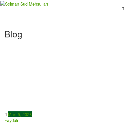
Skip
to
content
Blog
Mart 5, 2026
Faydalı