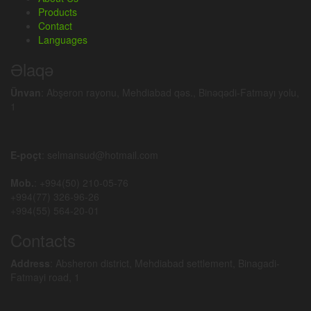
Products
Contact
Languages
Əlaqə
Ünvan
: Abşeron rayonu, Mehdiabad qəs., Binəqədi-Fatmayı yolu,
1
E-poçt
: selmansud@hotmail.com
Mob.
: +994(50) 210-05-76
+994(77) 326-96-26
+994(55) 564-20-01
Contacts
Address
: Absheron district, Mehdiabad settlement, Binagadi-
Fatmayi road, 1