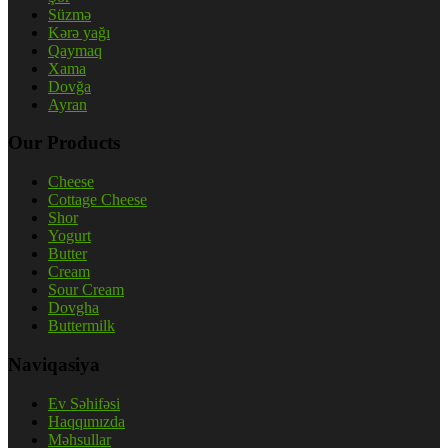
Süzmə
Kərə yağı
Qaymaq
Xama
Dovğa
Ayran
Our Products
Cheese
Cottage Cheese
Shor
Yogurt
Butter
Cream
Sour Cream
Dovgha
Buttermilk
Naviqasiya
Ev Səhifəsi
Haqqımızda
Məhsullar