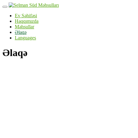
Skip
to
Ev Səhifəsi
content
Haqqımızda
Məhsullar
Əlaqə
Languages
Əlaqə