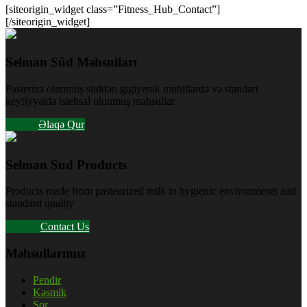
[siteorigin_widget class=”Fitness_Hub_Contact”]
[/siteorigin_widget]
Selman Süd Məhsulları
Pasterizə olunmuş süddən gigiyenik mühitlərdə və standart
keyfiyyətdə istehsal olunmuş məhsullar
Ətraflı
Əlaqə Qur
Selman Sud Products
Products made from pasteurized milk in hygienic environments and
standard quality
Details
Contact Us
Məhsullarımız
Pendir
Kəsmik
Şor