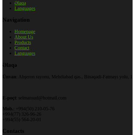
Əlaqə
Languages
Navigation
Homepage
About Us
Products
Contact
Languages
Əlaqə
Ünvan
: Abşeron rayonu, Mehdiabad qəs., Binəqədi-Fatmayı yolu, 1
E-poçt
: selmansud@hotmail.com
Mob.
: +994(50) 210-05-76
+994(77) 326-96-26
+994(55) 564-20-01
Contacts