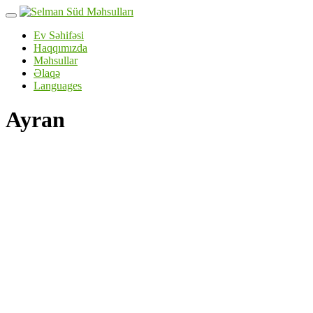
Skip
to
Ev Səhifəsi
content
Haqqımızda
Məhsullar
Əlaqə
Languages
Ayran