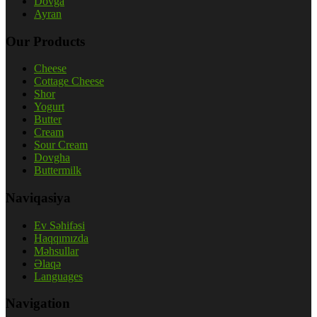
Dovğa
Ayran
Our Products
Cheese
Cottage Cheese
Shor
Yogurt
Butter
Cream
Sour Cream
Dovgha
Buttermilk
Naviqasiya
Ev Səhifəsi
Haqqımızda
Məhsullar
Əlaqə
Languages
Navigation