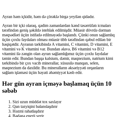
Ayran həm içkidir, həm də çörəklə birgə yeyilən qidadır.
Ayran bir içki olaraq, qədim zamanlardan kənd təsərrüfatı icmaları
tərəfindən geniş şəkildə istehlak edilmişdir. Müasir dövrdə dərman
məqsədləri üçün istifadə edilməyədə başlandı. Çünki onun sağlamlıq
üçün çoxlu faydaları olması müasir tibb tərəfindən qəbul edilən bir
həqiqətdir. Ayranın tərkibində A vitamini, C vitamini, D vitamini, E
vitamini və K vitamini var. Bundan əlavə, B6 vitamini və B12
vitamini ilə zəngin olan ayran sağlamlığımız üçün çoxlu faydalar
təmin edir. Bundan başqa kalsium, dəmir, maqnezium, natrium kimi
tərkibində bir çox vacib minerallar, xüsusilə manqan, selen,
maqnezium da daxildir. Bu mineralların əksəriyyəti orqanların
sağlam işləməsi üçün həyati əhəmiyyət kəsb edir.
Hər gün ayran içməyə başlamaq üçün 10
səbəb
Sizi uzun müddət tox saxlayır
Qan təzyiqini balanslaşdırır
Həzmi rahatlaşdırır
Bədənə enerji verir