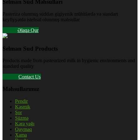
Selman Süd Məhsulları
Pasterizə olunmuş süddən gigiyenik mühitlərdə və standart
keyfiyyətdə istehsal olunmuş məhsullar
Ətraflı
Əlaqə Qur
Selman Sud Products
Products made from pasteurized milk in hygienic environments and
standard quality
Details
Contact Us
Məhsullarımız
Pendir
Kəsmik
Şor
Süzmə
Kərə yağı
Qaymaq
Xama