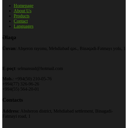
Homepage
About Us
Products
Contact
Languages
Əlaqə
Ünvan
: Abşeron rayonu, Mehdiabad qəs., Binəqədi-Fatmayı yolu, 1
E-poçt
: selmansud@hotmail.com
Mob.
: +994(50) 210-05-76
+994(77) 326-96-26
+994(55) 564-20-01
Contacts
Address
: Absheron district, Mehdiabad settlement, Binagadi-
Fatmayi road, 1