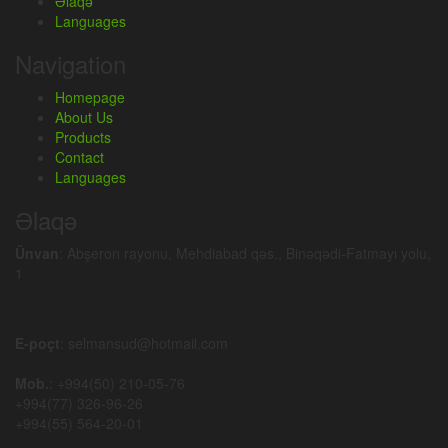
Əlaqə
Languages
Navigation
Homepage
About Us
Products
Contact
Languages
Əlaqə
Ünvan
: Abşeron rayonu, Mehdiabad qəs., Binəqədi-Fatmayı yolu,
1
E-poçt
: selmansud@hotmail.com
Mob.
: +994(50) 210-05-76
+994(77) 326-96-26
+994(55) 564-20-01