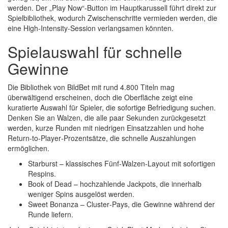
werden. Der „Play Now“-Button im Hauptkarussell führt direkt zur
Spielbibliothek, wodurch Zwischenschritte vermieden werden, die
eine High‑Intensity-Session verlangsamen könnten.
Spielauswahl für schnelle
Gewinne
Die Bibliothek von BildBet mit rund 4.800 Titeln mag
überwältigend erscheinen, doch die Oberfläche zeigt eine
kuratierte Auswahl für Spieler, die sofortige Befriedigung suchen.
Denken Sie an Walzen, die alle paar Sekunden zurückgesetzt
werden, kurze Runden mit niedrigen Einsatzzahlen und hohe
Return‑to‑Player‑Prozentsätze, die schnelle Auszahlungen
ermöglichen.
Starburst – klassisches Fünf‑Walzen-Layout mit sofortigen
Respins.
Book of Dead – hochzahlende Jackpots, die innerhalb
weniger Spins ausgelöst werden.
Sweet Bonanza – Cluster‑Pays, die Gewinne während der
Runde liefern.