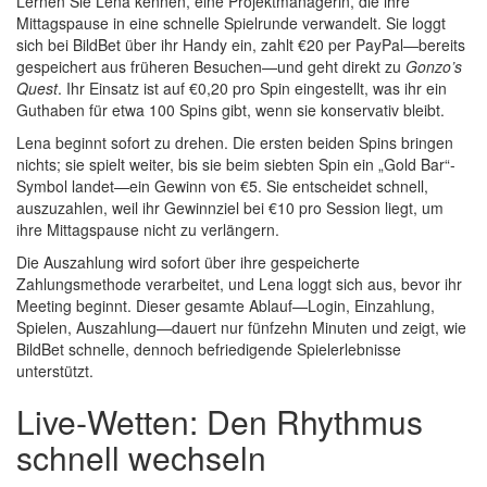
Lernen Sie Lena kennen, eine Projektmanagerin, die ihre
Mittagspause in eine schnelle Spielrunde verwandelt. Sie loggt
sich bei BildBet über ihr Handy ein, zahlt €20 per PayPal—bereits
gespeichert aus früheren Besuchen—und geht direkt zu
Gonzo’s
Quest
. Ihr Einsatz ist auf €0,20 pro Spin eingestellt, was ihr ein
Guthaben für etwa 100 Spins gibt, wenn sie konservativ bleibt.
Lena beginnt sofort zu drehen. Die ersten beiden Spins bringen
nichts; sie spielt weiter, bis sie beim siebten Spin ein „Gold Bar“-
Symbol landet—ein Gewinn von €5. Sie entscheidet schnell,
auszuzahlen, weil ihr Gewinnziel bei €10 pro Session liegt, um
ihre Mittagspause nicht zu verlängern.
Die Auszahlung wird sofort über ihre gespeicherte
Zahlungsmethode verarbeitet, und Lena loggt sich aus, bevor ihr
Meeting beginnt. Dieser gesamte Ablauf—Login, Einzahlung,
Spielen, Auszahlung—dauert nur fünfzehn Minuten und zeigt, wie
BildBet schnelle, dennoch befriedigende Spielerlebnisse
unterstützt.
Live‑Wetten: Den Rhythmus
schnell wechseln