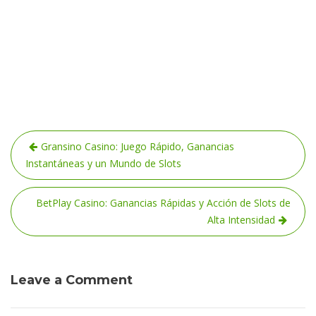
Yazı
Gransino Casino: Juego Rápido, Ganancias
naviqasiyası
Instantáneas y un Mundo de Slots
BetPlay Casino: Ganancias Rápidas y Acción de Slots de
Alta Intensidad
Leave a Comment