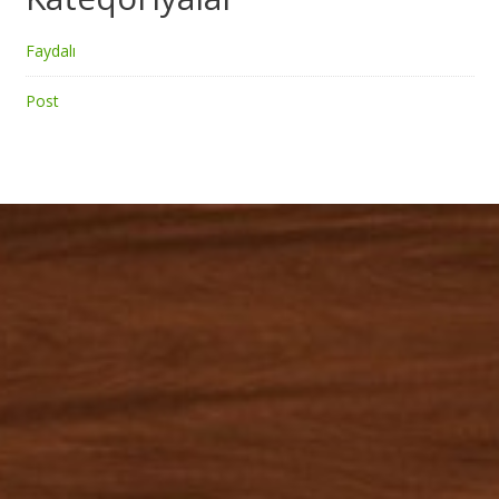
Faydalı
Post