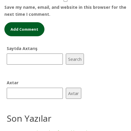
Save my name, email, and website in this browser for the
next time I comment.
Saytda Axtarış
Search
Axtar
Axtar
Son Yazılar