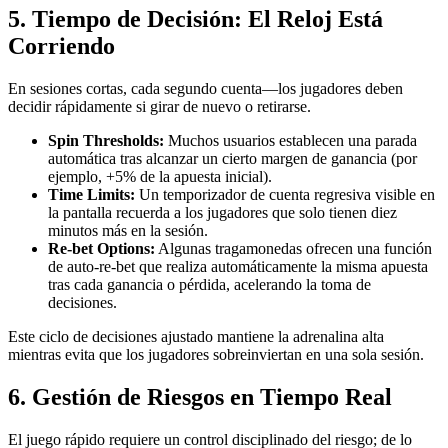
5. Tiempo de Decisión: El Reloj Está
Corriendo
En sesiones cortas, cada segundo cuenta—los jugadores deben
decidir rápidamente si girar de nuevo o retirarse.
Spin Thresholds:
Muchos usuarios establecen una parada
automática tras alcanzar un cierto margen de ganancia (por
ejemplo, +5% de la apuesta inicial).
Time Limits:
Un temporizador de cuenta regresiva visible en
la pantalla recuerda a los jugadores que solo tienen diez
minutos más en la sesión.
Re‑bet Options:
Algunas tragamonedas ofrecen una función
de auto‑re‑bet que realiza automáticamente la misma apuesta
tras cada ganancia o pérdida, acelerando la toma de
decisiones.
Este ciclo de decisiones ajustado mantiene la adrenalina alta
mientras evita que los jugadores sobreinviertan en una sola sesión.
6. Gestión de Riesgos en Tiempo Real
El juego rápido requiere un control disciplinado del riesgo; de lo