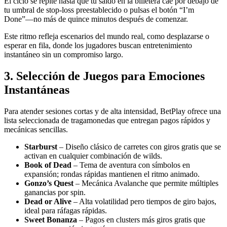
El ciclo se repite hasta que tu saldo en la billetera cae por debajo de
tu umbral de stop-loss preestablecido o pulsas el botón “I’m
Done”—no más de quince minutos después de comenzar.
Este ritmo refleja escenarios del mundo real, como desplazarse o
esperar en fila, donde los jugadores buscan entretenimiento
instantáneo sin un compromiso largo.
3. Selección de Juegos para Emociones
Instantáneas
Para atender sesiones cortas y de alta intensidad, BetPlay ofrece una
lista seleccionada de tragamonedas que entregan pagos rápidos y
mecánicas sencillas.
Starburst
– Diseño clásico de carretes con giros gratis que se
activan en cualquier combinación de wilds.
Book of Dead
– Tema de aventura con símbolos en
expansión; rondas rápidas mantienen el ritmo animado.
Gonzo’s Quest
– Mecánica Avalanche que permite múltiples
ganancias por spin.
Dead or Alive
– Alta volatilidad pero tiempos de giro bajos,
ideal para ráfagas rápidas.
Sweet Bonanza
– Pagos en clusters más giros gratis que