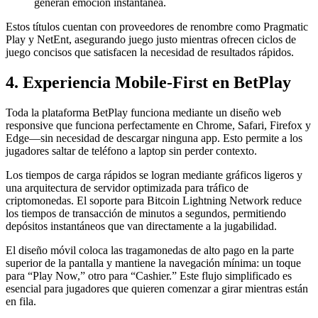
generan emoción instantánea.
Estos títulos cuentan con proveedores de renombre como Pragmatic
Play y NetEnt, asegurando juego justo mientras ofrecen ciclos de
juego concisos que satisfacen la necesidad de resultados rápidos.
4. Experiencia Mobile-First en BetPlay
Toda la plataforma BetPlay funciona mediante un diseño web
responsive que funciona perfectamente en Chrome, Safari, Firefox y
Edge—sin necesidad de descargar ninguna app. Esto permite a los
jugadores saltar de teléfono a laptop sin perder contexto.
Los tiempos de carga rápidos se logran mediante gráficos ligeros y
una arquitectura de servidor optimizada para tráfico de
criptomonedas. El soporte para Bitcoin Lightning Network reduce
los tiempos de transacción de minutos a segundos, permitiendo
depósitos instantáneos que van directamente a la jugabilidad.
El diseño móvil coloca las tragamonedas de alto pago en la parte
superior de la pantalla y mantiene la navegación mínima: un toque
para “Play Now,” otro para “Cashier.” Este flujo simplificado es
esencial para jugadores que quieren comenzar a girar mientras están
en fila.