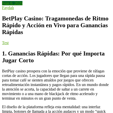
İyun 6, 2026
Faydalı
BetPlay Casino: Tragamonedas de Ritmo
Rápido y Acción en Vivo para Ganancias
Rápidas
Test
1. Ganancias Rápidas: Por qué Importa
Jugar Corto
BetPlay casino prospera con la emoción que proviene de ráfagas
cortas de acción. Los jugadores que llegan para una rápida pausa
para tomar café se sienten atraídos por juegos que ofrecen
retroalimentación instantánea y pagos rápidos. En un mundo donde
la atención se acorta, la capacidad de saltar a un carrete en
movimiento o a una mano de blackjack de ritmo acelerado y
terminar en minutos es un gran punto de venta.
El diseño de la plataforma refleja esta mentalidad: una interfaz
limpia, botones de llamada a la acción audaces y un modo “quick