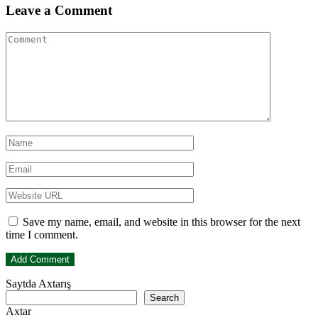
Leave a Comment
Save my name, email, and website in this browser for the next
time I comment.
Saytda Axtarış
Search
Axtar