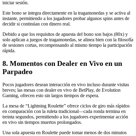
iniciar sesión.
Este bono se integra directamente en la tragamonedas y se activa al
instante, permitiendo a los jugadores probar algunos spins antes de
decidir si continúan con dinero real.
Debido a que los requisitos de apuesta del bono son bajos (80x) y
solo aplican a juegos de tragamonedas, se alinea bien con la filosofía
de sesiones cortas, recompensando al mismo tiempo la participación
rápida.
8. Momentos con Dealer en Vivo en un
Parpadeo
Pocos jugadores desean interacción en vivo incluso durante visitas
breves; las mesas con dealer en vivo de BetPlay, de Evolution
Gaming, ofrecen esto sin largos tiempos de espera.
La mesa de “Lightning Roulette” ofrece ciclos de giro más rápidos
en comparación con la ruleta tradicional—cada ronda termina en
treinta segundos, permitiendo a los jugadores experimentar acción
en vivo sin tiempos muertos prolongados.
Una sola apuesta en Roulette puede tomar menos de dos minutos