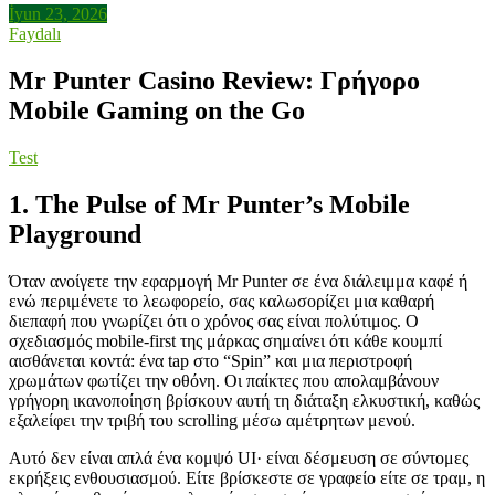
İyun 23, 2026
Faydalı
Mr Punter Casino Review: Γρήγορο
Mobile Gaming on the Go
Test
1. The Pulse of Mr Punter’s Mobile
Playground
Όταν ανοίγετε την εφαρμογή Mr Punter σε ένα διάλειμμα καφέ ή
ενώ περιμένετε το λεωφορείο, σας καλωσορίζει μια καθαρή
διεπαφή που γνωρίζει ότι ο χρόνος σας είναι πολύτιμος. Ο
σχεδιασμός mobile‑first της μάρκας σημαίνει ότι κάθε κουμπί
αισθάνεται κοντά: ένα tap στο “Spin” και μια περιστροφή
χρωμάτων φωτίζει την οθόνη. Οι παίκτες που απολαμβάνουν
γρήγορη ικανοποίηση βρίσκουν αυτή τη διάταξη ελκυστική, καθώς
εξαλείφει την τριβή του scrolling μέσω αμέτρητων μενού.
Αυτό δεν είναι απλά ένα κομψό UI· είναι δέσμευση σε σύντομες
εκρήξεις ενθουσιασμού. Είτε βρίσκεστε σε γραφείο είτε σε τραμ, η