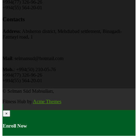
+994(77) 326-96-26
+994(55) 564-20-01
Contacts
Address
: Absheron district, Mehdiabad settlement, Binagadi-
Fatmayi road, 1
Mail
: selmansud@hotmail.com
Mob.
: +994(50) 210-05-76
+994(77) 326-96-26
+994(55) 564-20-01
© Selman Süd Məhsulları,
Fitness Hub by
Acme Themes
×
Enroll Now