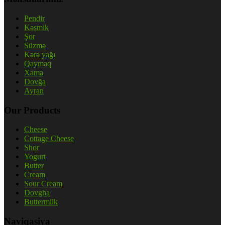
Pendir
Kəsmik
Şor
Süzmə
Kərə yağı
Qaymaq
Xama
Dovğa
Ayran
Our Products
Cheese
Cottage Cheese
Shor
Yogurt
Butter
Cream
Sour Cream
Dovgha
Buttermilk
Naviqasiya