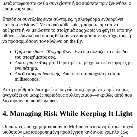
μετά αποφασίστε αν θα συνεχίσετε ή θα παύσετε πριν ξεκινήσει ο
επόμενος γύρος.
Επειδή οι συνεδρίες είναι σύντομες, η πλατφόρμα ενθαρρύνει
“micro‑decisions.” Μετά από κάθε spin, μπορείτε άμεσα να
αυξήσετε ή να μειώσετε το στοίχημά σας χωρίς να φύγετε από την
οθόνη—ιδανικό για όσους θέλουν να δοκιμάσουν την τύχη τους ή
να προσαρμόσουν τον κίνδυνο on the fly.
Γρήγορα sliders στοιχημάτων:
Ένα tap αλλάζει το επίπεδο
του στοιχήματός σας.
Auto‑spin λειτουργία:
Περιστρέψτε μέχρι και πέντε φορές με
ένα πάτημα.
Άμεσο κουμπί διακοπής:
Διακόπτει το παιχνίδι μέσα σε
milliseconds.
Αυτή η ρύθμιση διατηρεί το παιχνίδι προχωρημένο χωρίς να σας
αναγκάζει σε μακρές περιόδους συλλογισμού—ακριβώς αυτό που
λαχταρούν οι mobile gamers.
4. Managing Risk While Keeping It Light
Οι παίκτες που χρησιμοποιούν το Mr Punter στο κινητό τους συχνά
υιοθετούν μια ισορροπημένη προσέγγιση κινδύνου: χαμηλά έως