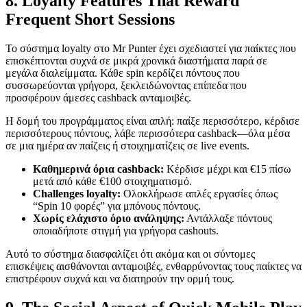
8. Loyalty Features That Reward
Frequent Short Sessions
Το σύστημα loyalty στο Mr Punter έχει σχεδιαστεί για παίκτες που
επισκέπτονται συχνά σε μικρά χρονικά διαστήματα παρά σε
μεγάλα διαλείμματα. Κάθε spin κερδίζει πόντους που
συσσωρεύονται γρήγορα, ξεκλειδώνοντας επίπεδα που
προσφέρουν άμεσες cashback ανταμοιβές.
Η δομή του προγράμματος είναι απλή: παίξε περισσότερο, κέρδισε
περισσότερους πόντους, λάβε περισσότερα cashback—όλα μέσα
σε μια ημέρα αν παίζεις ή στοιχηματίζεις σε live events.
Καθημερινά όρια cashback:
Κέρδισε μέχρι και €15 πίσω
μετά από κάθε €100 στοιχηματισμό.
Challenges loyalty:
Ολοκλήρωσε απλές εργασίες όπως
“Spin 10 φορές” για μπόνους πόντους.
Χωρίς ελάχιστο όριο ανάληψης:
Αντάλλαξε πόντους
οποιαδήποτε στιγμή για γρήγορα cashouts.
Αυτό το σύστημα διασφαλίζει ότι ακόμα και οι σύντομες
επισκέψεις αισθάνονται ανταμοιβές, ενθαρρύνοντας τους παίκτες να
επιστρέφουν συχνά και να διατηρούν την ορμή τους.