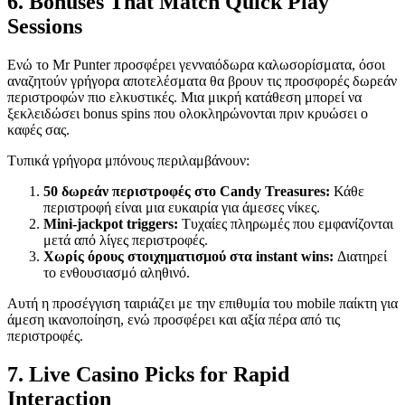
6. Bonuses That Match Quick Play
Sessions
Ενώ το Mr Punter προσφέρει γενναιόδωρα καλωσορίσματα, όσοι
αναζητούν γρήγορα αποτελέσματα θα βρουν τις προσφορές δωρεάν
περιστροφών πιο ελκυστικές. Μια μικρή κατάθεση μπορεί να
ξεκλειδώσει bonus spins που ολοκληρώνονται πριν κρυώσει ο
καφές σας.
Τυπικά γρήγορα μπόνους περιλαμβάνουν:
50 δωρεάν περιστροφές στο Candy Treasures:
Κάθε
περιστροφή είναι μια ευκαιρία για άμεσες νίκες.
Mini‑jackpot triggers:
Τυχαίες πληρωμές που εμφανίζονται
μετά από λίγες περιστροφές.
Χωρίς όρους στοιχηματισμού στα instant wins:
Διατηρεί
το ενθουσιασμό αληθινό.
Αυτή η προσέγγιση ταιριάζει με την επιθυμία του mobile παίκτη για
άμεση ικανοποίηση, ενώ προσφέρει και αξία πέρα από τις
περιστροφές.
7. Live Casino Picks for Rapid
Interaction