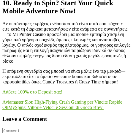
10. Ready to Spin? Start Your Quick
Mobile Adventure Now!
Αν οι σύντομες εκρήξεις ενθουσιασμού είναι αυτό που ψάχνετε—
είτε κατά τη διάρκεια μετακινήσεων είτε ανάμεσα σε συναντήσεις
—το Mr Punter Casino προσφέρει μια mobile εμπειρία χτισμένη
γύρω από γρήγορο παιχνίδι, άμεσες πληρωμές και ανταμοιβές
loyalty. Ο απλός σχεδιασμός της πλατφόρμας, οι γρήγορες επιλογές
πληρωμής και η επιλογή παιχνιδιών ταιριάζουν ιδανικά σε όσους
θέλουν υψηλής ενέργειας διασκέδαση χωρίς μεγάλες αναμονές ή
ρίσκο.
Η επόμενη συνεδρία σας μπορεί να είναι μόλις ένα tap μακριά—
εκμεταλλευτείτε το άμεσο welcome bonus και βυθιστείτε σε
κορυφαία titles όπως Candy Treasures ή Crazy Time σήμερα!
Λάβετε 100% στο Deposit σας!
Yazı
Aviamaster Slot: High‑Flying Crash Gaming per Vincite Rapide
OhMySpins: Vittorie Veloci e Sessioni di Gioco Brevi
naviqasiyası
Leave a Comment