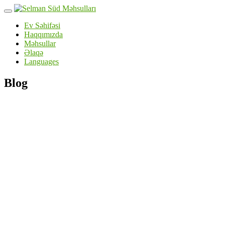
Skip
to
Ev Səhifəsi
content
Haqqımızda
Məhsullar
Əlaqə
Languages
Blog