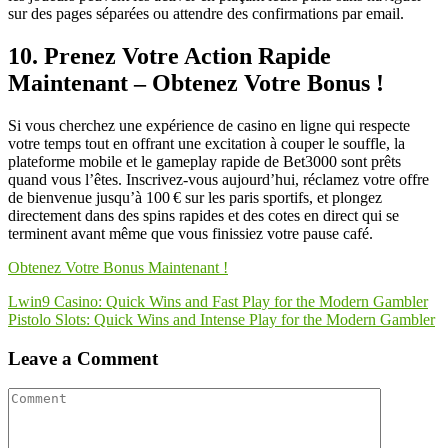
sur des pages séparées ou attendre des confirmations par email.
10. Prenez Votre Action Rapide
Maintenant – Obtenez Votre Bonus !
Si vous cherchez une expérience de casino en ligne qui respecte
votre temps tout en offrant une excitation à couper le souffle, la
plateforme mobile et le gameplay rapide de Bet3000 sont prêts
quand vous l’êtes. Inscrivez-vous aujourd’hui, réclamez votre offre
de bienvenue jusqu’à 100 € sur les paris sportifs, et plongez
directement dans des spins rapides et des cotes en direct qui se
terminent avant même que vous finissiez votre pause café.
Obtenez Votre Bonus Maintenant !
Yazı
Lwin9 Casino: Quick Wins and Fast Play for the Modern Gambler
Pistolo Slots: Quick Wins and Intense Play for the Modern Gambler
naviqasiyası
Leave a Comment