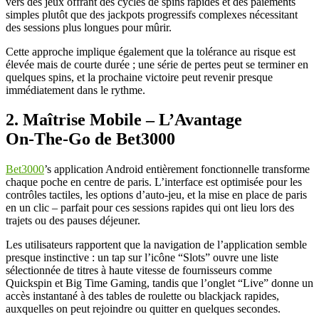
vers des jeux offrant des cycles de spins rapides et des paiements
simples plutôt que des jackpots progressifs complexes nécessitant
des sessions plus longues pour mûrir.
Cette approche implique également que la tolérance au risque est
élevée mais de courte durée ; une série de pertes peut se terminer en
quelques spins, et la prochaine victoire peut revenir presque
immédiatement dans le rythme.
2. Maîtrise Mobile – L’Avantage
On‑The‑Go de Bet3000
Bet3000
’s application Android entièrement fonctionnelle transforme
chaque poche en centre de paris. L’interface est optimisée pour les
contrôles tactiles, les options d’auto‑jeu, et la mise en place de paris
en un clic – parfait pour ces sessions rapides qui ont lieu lors des
trajets ou des pauses déjeuner.
Les utilisateurs rapportent que la navigation de l’application semble
presque instinctive : un tap sur l’icône “Slots” ouvre une liste
sélectionnée de titres à haute vitesse de fournisseurs comme
Quickspin et Big Time Gaming, tandis que l’onglet “Live” donne un
accès instantané à des tables de roulette ou blackjack rapides,
auxquelles on peut rejoindre ou quitter en quelques secondes.