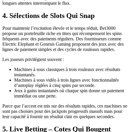
longues attentes interrompant le flux.
4. Sélections de Slots Qui Snap
Pour maintenir l’excitation élevée et le temps réduit, Bet3000
propose un portefeuille riche en titres qui récompensent les spins
fréquents avec des paiements réguliers. Des fournisseurs comme
Electric Elephant et Genesis Gaming proposent des jeux avec des
lignes de paiement simples et des cycles de rouleaux rapides.
Les joueurs privilégient souvent :
Machines à sous classiques à trois rouleaux avec résultats
instantanés.
Machines à sous vidéo à trois lignes avec fonctionnalités
d’autoplay réglées à cinq spins par seconde.
Jeux à gains instantanés où chaque spin donne un paiement
immédiat ou une perte.
Parce que l’accent est mis sur des résultats rapides, ces machines ne
sont pas choisies pour des jackpots progressifs massifs mais pour
leur capacité à fournir un résultat clair en quelques secondes.
5. Live Betting – Cotes Qui Bougent