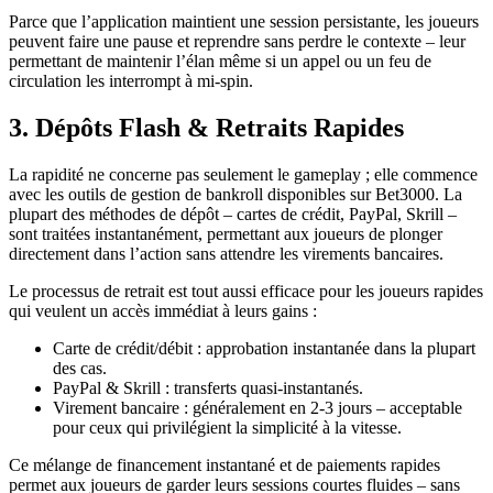
Parce que l’application maintient une session persistante, les joueurs
peuvent faire une pause et reprendre sans perdre le contexte – leur
permettant de maintenir l’élan même si un appel ou un feu de
circulation les interrompt à mi-spin.
3. Dépôts Flash & Retraits Rapides
La rapidité ne concerne pas seulement le gameplay ; elle commence
avec les outils de gestion de bankroll disponibles sur Bet3000. La
plupart des méthodes de dépôt – cartes de crédit, PayPal, Skrill –
sont traitées instantanément, permettant aux joueurs de plonger
directement dans l’action sans attendre les virements bancaires.
Le processus de retrait est tout aussi efficace pour les joueurs rapides
qui veulent un accès immédiat à leurs gains :
Carte de crédit/débit : approbation instantanée dans la plupart
des cas.
PayPal & Skrill : transferts quasi‑instantanés.
Virement bancaire : généralement en 2‑3 jours – acceptable
pour ceux qui privilégient la simplicité à la vitesse.
Ce mélange de financement instantané et de paiements rapides
permet aux joueurs de garder leurs sessions courtes fluides – sans