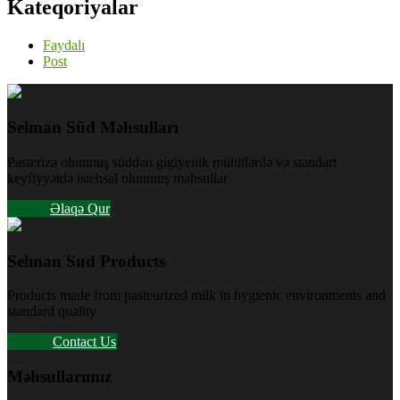
Kateqoriyalar
Faydalı
Post
Selman Süd Məhsulları
Pasterizə olunmuş süddən gigiyenik mühitlərdə və standart
keyfiyyətdə istehsal olunmuş məhsullar
Ətraflı
Əlaqə Qur
Selman Sud Products
Products made from pasteurized milk in hygienic environments and
standard quality
Details
Contact Us
Məhsullarımız