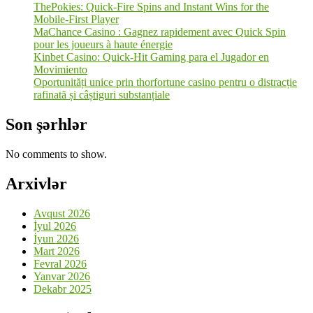
ThePokies: Quick‑Fire Spins and Instant Wins for the
Mobile‑First Player
MaChance Casino : Gagnez rapidement avec Quick Spin
pour les joueurs à haute énergie
Kinbet Casino: Quick‑Hit Gaming para el Jugador en
Movimiento
Oportunități unice prin thorfortune casino pentru o distracție
rafinată și câștiguri substanțiale
Son şərhlər
No comments to show.
Arxivlər
Avqust 2026
İyul 2026
İyun 2026
Mart 2026
Fevral 2026
Yanvar 2026
Dekabr 2025