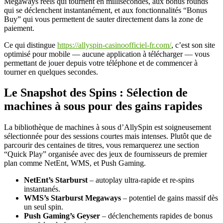
Megaways reels qui tournent en millisecondes, aux bonus rounds
qui se déclenchent instantanément, et aux fonctionnalités “Bonus
Buy” qui vous permettent de sauter directement dans la zone de
paiement.
Ce qui distingue
https://allyspin-casinoofficiel-fr.com/
, c’est son site
optimisé pour mobile — aucune application à télécharger — vous
permettant de jouer depuis votre téléphone et de commencer à
tourner en quelques secondes.
Le Snapshot des Spins : Sélection de
machines à sous pour des gains rapides
La bibliothèque de machines à sous d’AllySpin est soigneusement
sélectionnée pour des sessions courtes mais intenses. Plutôt que de
parcourir des centaines de titres, vous remarquerez une section
“Quick Play” organisée avec des jeux de fournisseurs de premier
plan comme NetEnt, WMS, et Push Gaming.
NetEnt’s Starburst
– autoplay ultra-rapide et re-spins
instantanés.
WMS’s Starburst Megaways
– potentiel de gains massif dès
un seul spin.
Push Gaming’s Geyser
– déclenchements rapides de bonus