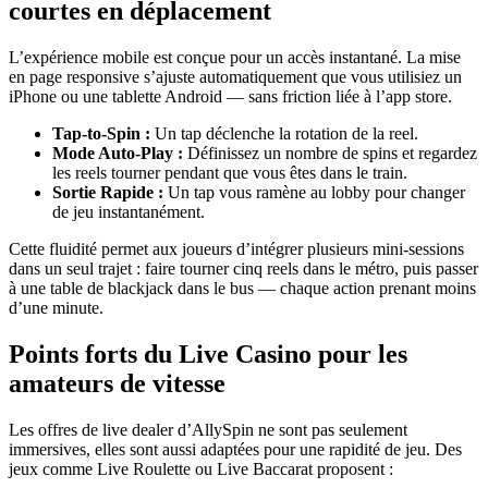
courtes en déplacement
L’expérience mobile est conçue pour un accès instantané. La mise
en page responsive s’ajuste automatiquement que vous utilisiez un
iPhone ou une tablette Android — sans friction liée à l’app store.
Tap‑to‑Spin :
Un tap déclenche la rotation de la reel.
Mode Auto‑Play :
Définissez un nombre de spins et regardez
les reels tourner pendant que vous êtes dans le train.
Sortie Rapide :
Un tap vous ramène au lobby pour changer
de jeu instantanément.
Cette fluidité permet aux joueurs d’intégrer plusieurs mini‑sessions
dans un seul trajet : faire tourner cinq reels dans le métro, puis passer
à une table de blackjack dans le bus — chaque action prenant moins
d’une minute.
Points forts du Live Casino pour les
amateurs de vitesse
Les offres de live dealer d’AllySpin ne sont pas seulement
immersives, elles sont aussi adaptées pour une rapidité de jeu. Des
jeux comme Live Roulette ou Live Baccarat proposent :