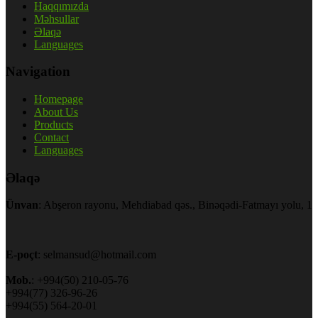
Haqqımızda
Məhsullar
Əlaqə
Languages
Navigation
Homepage
About Us
Products
Contact
Languages
Əlaqə
Ünvan
: Abşeron rayonu, Mehdiabad qəs., Binəqədi-Fatmayı yolu, 1
E-poçt
: selmansud@hotmail.com
Mob.
: +994(50) 210-05-76
+994(77) 326-96-26
+994(55) 564-20-01