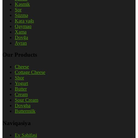
Kəsmik
Şor
Süzmə
Kərə yağı
Qaymaq
Xama
Dovğa
Ayran
Our Products
Cheese
Cottage Cheese
Shor
Yogurt
Butter
Cream
Sour Cream
Dovgha
Buttermilk
Naviqasiya
Ev Səhifəsi