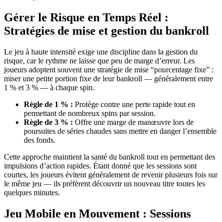
Gérer le Risque en Temps Réel :
Stratégies de mise et gestion du bankroll
Le jeu à haute intensité exige une discipline dans la gestion du
risque, car le rythme ne laisse que peu de marge d’erreur. Les
joueurs adoptent souvent une stratégie de mise “pourcentage fixe” :
miser une petite portion fixe de leur bankroll — généralement entre
1 % et 3 % — à chaque spin.
Règle de 1 % :
Protège contre une perte rapide tout en
permettant de nombreux spins par session.
Règle de 3 % :
Offre une marge de manœuvre lors de
poursuites de séries chaudes sans mettre en danger l’ensemble
des fonds.
Cette approche maintient la santé du bankroll tout en permettant des
impulsions d’action rapides. Étant donné que les sessions sont
courtes, les joueurs évitent généralement de revenir plusieurs fois sur
le même jeu — ils préfèrent découvrir un nouveau titre toutes les
quelques minutes.
Jeu Mobile en Mouvement : Sessions