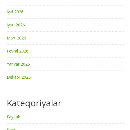
İyul 2026
İyun 2026
Mart 2026
Fevral 2026
Yanvar 2026
Dekabr 2025
Kateqoriyalar
Faydalı
Post