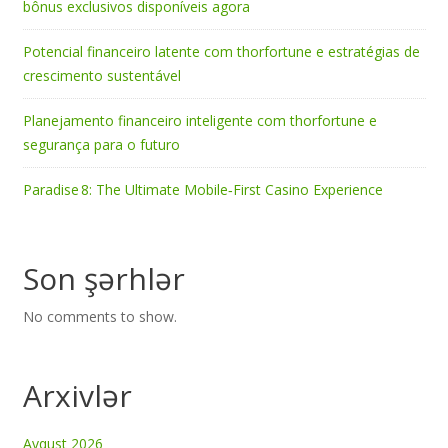
bônus exclusivos disponíveis agora
Potencial financeiro latente com thorfortune e estratégias de
crescimento sustentável
Planejamento financeiro inteligente com thorfortune e
segurança para o futuro
Paradise 8: The Ultimate Mobile‑First Casino Experience
Son şərhlər
No comments to show.
Arxivlər
Avqust 2026