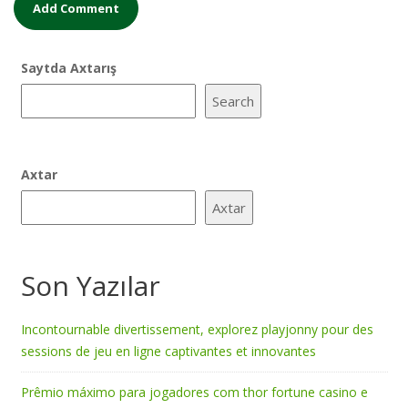
Saytda Axtarış
Search
Axtar
Axtar
Son Yazılar
Incontournable divertissement, explorez playjonny pour des
sessions de jeu en ligne captivantes et innovantes
Prêmio máximo para jogadores com thor fortune casino e