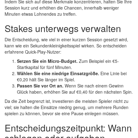
Indem Sie sich auf diese Merkmale konzentrieren, halten Sie Ihre
Session kurz und erhöhen die Chancen, innerhalb weniger
Minuten etwas Lohnendes zu treffen.
Stakes unterwegs verwalten
Die Entscheidung, wie viel in einer kurzen Session gesetzt wird,
kann wie ein Sekundenkleinigkeitsspiel wirken. So entscheiden
erfahrene Quick-Play-Nutzer:
Setzen Sie ein Micro‑Budget.
Zum Beispiel ein €5-
Startkapital für fünf Minuten.
Wählen Sie eine niedrige Einsatzgröße.
Eine Linie bei
€0,20 hält Sie länger im Spiel.
Passen Sie vor Ort an.
Wenn Sie nach einem Gewinn
Glück haben, erhöhen Sie auf €0,40 für den nächsten Spin.
Da die Zeit begrenzt ist, investieren die meisten Spieler nicht zu
viel; sie halten die Einsätze niedrig genug, um mehrere Runden
spielen zu können, bevor sie eine Pause einlegen müssen.
Entscheidungszeitpunkt: Wann
schlagen oder aufgeben