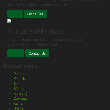
keyfiyyətdə istehsal olunmuş məhsullar
Ətraflı
Əlaqə Qur
Selman Sud Products
Products made from pasteurized milk in hygienic
environments and standard quality
Details
Contact Us
Məhsullarımız
Pendir
Kəsmik
Şor
Süzmə
Kərə yağı
Qaymaq
Xama
Dovğa