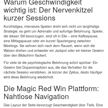
Warum Geschwindigkeit
wichtig ist: Der Nervenkitzel
kurzer Sessions
Kurzfristiges, intensives Spielen dreht sich nicht um langfristige
Strategie; es geht um Adrenalin und sofortige Belohnung. Spieler,
die diesen Stil bevorzugen, sind oft in Eile – eine Kaffeepause,
eine Mittagspause oder ein kurzer Spaziergang zwischen
Meetings. Sie sehnen sich nach dem Rausch, wenn sich die
Walzen drehen und entweder ein Jackpot oder ein kleiner Gewinn
über den Bildschirm flackert.
Für viele ist die psychologische Belohnung sofort spürbar: Ein
Gewinn löst Dopaminspitzen aus, die das Verhalten für die
nächste Session verstärken. Je kürzer der Zyklus, desto häufiger
wird diese Belohnung wiederholt.
Die Magic Red Win Plattform:
Nahtlose Navigation
Das Layout der Seite bevorzugt Geschwindigkeit über Tiefe. Eine