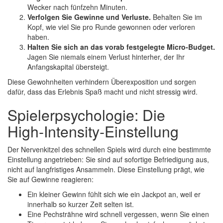
Wecker nach fünfzehn Minuten.
Verfolgen Sie Gewinne und Verluste.
Behalten Sie im
Kopf, wie viel Sie pro Runde gewonnen oder verloren
haben.
Halten Sie sich an das vorab festgelegte Micro‑Budget.
Jagen Sie niemals einem Verlust hinterher, der Ihr
Anfangskapital übersteigt.
Diese Gewohnheiten verhindern Überexposition und sorgen
dafür, dass das Erlebnis Spaß macht und nicht stressig wird.
Spielerpsychologie: Die
High‑Intensity‑Einstellung
Der Nervenkitzel des schnellen Spiels wird durch eine bestimmte
Einstellung angetrieben: Sie sind auf sofortige Befriedigung aus,
nicht auf langfristiges Ansammeln. Diese Einstellung prägt, wie
Sie auf Gewinne reagieren:
Ein kleiner Gewinn fühlt sich wie ein Jackpot an, weil er
innerhalb so kurzer Zeit selten ist.
Eine Pechsträhne wird schnell vergessen, wenn Sie einen