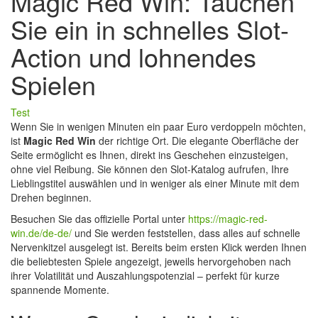
Magic Red Win: Tauchen
Sie ein in schnelles Slot-
Action und lohnendes
Spielen
Test
Wenn Sie in wenigen Minuten ein paar Euro verdoppeln möchten,
ist
Magic Red Win
der richtige Ort. Die elegante Oberfläche der
Seite ermöglicht es Ihnen, direkt ins Geschehen einzusteigen,
ohne viel Reibung. Sie können den Slot-Katalog aufrufen, Ihre
Lieblingstitel auswählen und in weniger als einer Minute mit dem
Drehen beginnen.
Besuchen Sie das offizielle Portal unter
https://magic-red-
win.de/de-de/
und Sie werden feststellen, dass alles auf schnelle
Nervenkitzel ausgelegt ist. Bereits beim ersten Klick werden Ihnen
die beliebtesten Spiele angezeigt, jeweils hervorgehoben nach
ihrer Volatilität und Auszahlungspotenzial – perfekt für kurze
spannende Momente.