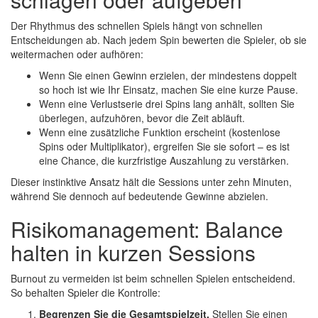
Der Rhythmus des schnellen Spiels hängt von schnellen
Entscheidungen ab. Nach jedem Spin bewerten die Spieler, ob sie
weitermachen oder aufhören:
Wenn Sie einen Gewinn erzielen, der mindestens doppelt
so hoch ist wie Ihr Einsatz, machen Sie eine kurze Pause.
Wenn eine Verlustserie drei Spins lang anhält, sollten Sie
überlegen, aufzuhören, bevor die Zeit abläuft.
Wenn eine zusätzliche Funktion erscheint (kostenlose
Spins oder Multiplikator), ergreifen Sie sie sofort – es ist
eine Chance, die kurzfristige Auszahlung zu verstärken.
Dieser instinktive Ansatz hält die Sessions unter zehn Minuten,
während Sie dennoch auf bedeutende Gewinne abzielen.
Risikomanagement: Balance
halten in kurzen Sessions
Burnout zu vermeiden ist beim schnellen Spielen entscheidend.
So behalten Spieler die Kontrolle:
Begrenzen Sie die Gesamtspielzeit.
Stellen Sie einen