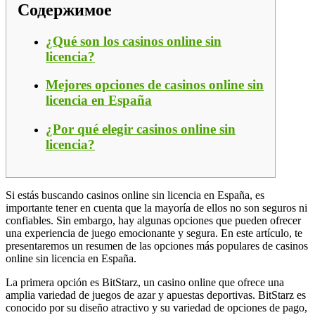
Содержимое
¿Qué son los casinos online sin
licencia?
Mejores opciones de casinos online sin
licencia en España
¿Por qué elegir casinos online sin
licencia?
Si estás buscando casinos online sin licencia en España, es
importante tener en cuenta que la mayoría de ellos no son seguros ni
confiables. Sin embargo, hay algunas opciones que pueden ofrecer
una experiencia de juego emocionante y segura. En este artículo, te
presentaremos un resumen de las opciones más populares de casinos
online sin licencia en España.
La primera opción es BitStarz, un casino online que ofrece una
amplia variedad de juegos de azar y apuestas deportivas. BitStarz es
conocido por su diseño atractivo y su variedad de opciones de pago,