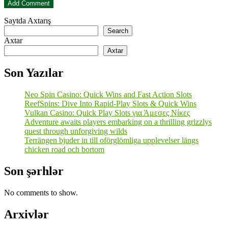
Saytda Axtarış
Search
Axtar
Axtar
Son Yazılar
Neo Spin Casino: Quick Wins and Fast Action Slots
ReefSpins: Dive Into Rapid-Play Slots & Quick Wins
Vulkan Casino: Quick Play Slots για Άμεσες Νίκες
Adventure awaits players embarking on a thrilling grizzlys
quest through unforgiving wilds
Terrängen bjuder in till oförglömliga upplevelser längs
chicken road och bortom
Son şərhlər
No comments to show.
Arxivlər