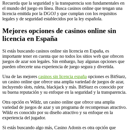
Recuerda que la seguridad y la transparencia son fundamentales en
el mundo del juego en línea. Busca casinos online que tengan una
licencia emitida por la DGOJ y que cumplan con los requisitos
legales y de seguridad establecidos por la ley española.
Mejores opciones de casinos online sin
licencia en España
Si estás buscando casinos online sin licencia en España, es
importante tener en cuenta que no todos los sitios web que ofrecen
juegos de azar son legales. Sin embargo, hay algunas opciones que
pueden ofrecerte una experiencia de juego segura y divertida.
Una de las mejores
casinos sin licencia españa
opciones es BitStarz,
un casino online que ofrece una amplia variedad de juegos de azar,
incluyendo slots, ruleta, blackjack y más. BitStarz es conocido por
su buena reputación y su enfoque en la seguridad y la transparencia.
Otra opción es Wildz, un casino online que ofrece una amplia
variedad de juegos de azar y un programa de recompensas atractivo.
Wildz es conocido por su diseño atractivo y su enfoque en la
experiencia del jugador.
Si estás buscando algo más, Casino Adonis es otra opción que