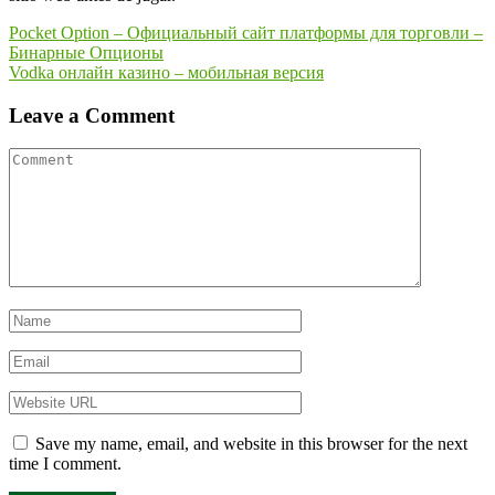
Yazı
Pocket Option – Официальный сайт платформы для торговли –
Бинарные Опционы
naviqasiyası
Vodka онлайн казино – мобильная версия
Leave a Comment
Save my name, email, and website in this browser for the next
time I comment.