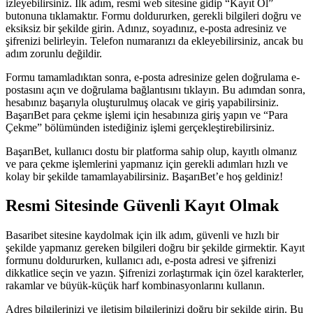
izleyebilirsiniz. İlk adım, resmi web sitesine gidip “Kayıt Ol”
butonuna tıklamaktır. Formu doldururken, gerekli bilgileri doğru ve
eksiksiz bir şekilde girin. Adınız, soyadınız, e-posta adresiniz ve
şifrenizi belirleyin. Telefon numaranızı da ekleyebilirsiniz, ancak bu
adım zorunlu değildir.
Formu tamamladıktan sonra, e-posta adresinize gelen doğrulama e-
postasını açın ve doğrulama bağlantısını tıklayın. Bu adımdan sonra,
hesabınız başarıyla oluşturulmuş olacak ve giriş yapabilirsiniz.
BaşarıBet para çekme işlemi için hesabınıza giriş yapın ve “Para
Çekme” bölümünden istediğiniz işlemi gerçekleştirebilirsiniz.
BaşarıBet, kullanıcı dostu bir platforma sahip olup, kayıtlı olmanız
ve para çekme işlemlerini yapmanız için gerekli adımları hızlı ve
kolay bir şekilde tamamlayabilirsiniz. BaşarıBet’e hoş geldiniz!
Resmi Sitesinde Güvenli Kayıt Olmak
Basaribet sitesine kaydolmak için ilk adım, güvenli ve hızlı bir
şekilde yapmanız gereken bilgileri doğru bir şekilde girmektir. Kayıt
formunu doldururken, kullanıcı adı, e-posta adresi ve şifrenizi
dikkatlice seçin ve yazın. Şifrenizi zorlaştırmak için özel karakterler,
rakamlar ve büyük-küçük harf kombinasyonlarını kullanın.
Adres bilgilerinizi ve iletişim bilgilerinizi doğru bir şekilde girin. Bu