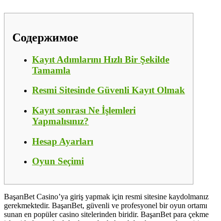
Содержимое
Kayıt Adımlarını Hızlı Bir Şekilde
Tamamla
Resmi Sitesinde Güvenli Kayıt Olmak
Kayıt sonrası Ne İşlemleri
Yapmalısınız?
Hesap Ayarları
Oyun Seçimi
BaşarıBet Casino’ya giriş yapmak için resmi sitesine kaydolmanız
gerekmektedir. BaşarıBet, güvenli ve profesyonel bir oyun ortamı
sunan en popüler casino sitelerinden biridir. BaşarıBet para çekme