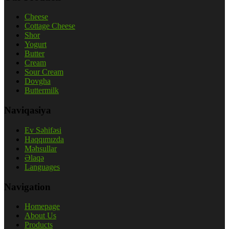
Cheese
Cottage Cheese
Shor
Yogurt
Butter
Cream
Sour Cream
Dovgha
Buttermilk
Naviqasiya
Ev Səhifəsi
Haqqımızda
Məhsullar
Əlaqə
Languages
Navigation
Homepage
About Us
Products