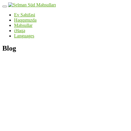
Skip
to
Ev Səhifəsi
content
Haqqımızda
Məhsullar
Əlaqə
Languages
Blog