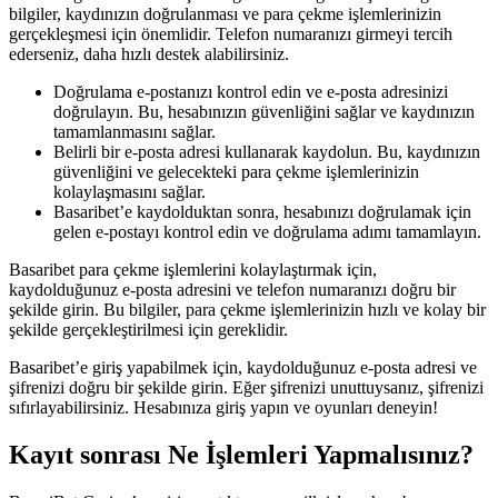
bilgiler, kaydınızın doğrulanması ve para çekme işlemlerinizin
gerçekleşmesi için önemlidir. Telefon numaranızı girmeyi tercih
ederseniz, daha hızlı destek alabilirsiniz.
Doğrulama e-postanızı kontrol edin ve e-posta adresinizi
doğrulayın. Bu, hesabınızın güvenliğini sağlar ve kaydınızın
tamamlanmasını sağlar.
Belirli bir e-posta adresi kullanarak kaydolun. Bu, kaydınızın
güvenliğini ve gelecekteki para çekme işlemlerinizin
kolaylaşmasını sağlar.
Basaribet’e kaydolduktan sonra, hesabınızı doğrulamak için
gelen e-postayı kontrol edin ve doğrulama adımı tamamlayın.
Basaribet para çekme işlemlerini kolaylaştırmak için,
kaydolduğunuz e-posta adresini ve telefon numaranızı doğru bir
şekilde girin. Bu bilgiler, para çekme işlemlerinizin hızlı ve kolay bir
şekilde gerçekleştirilmesi için gereklidir.
Basaribet’e giriş yapabilmek için, kaydolduğunuz e-posta adresi ve
şifrenizi doğru bir şekilde girin. Eğer şifrenizi unuttuysanız, şifrenizi
sıfırlayabilirsiniz. Hesabınıza giriş yapın ve oyunları deneyin!
Kayıt sonrası Ne İşlemleri Yapmalısınız?