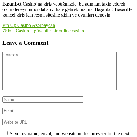
BasariBet Casino’na giriş yaptığınızda, bu adımları takip ederek,
oyun deneyiminizi daha iyi hale getirebilirsiniz. Başarılar! BasariBet
guncel giris için resmi sitesine gidin ve oyunları deneyin.
Yazı
Pin Up Casino Azərbaycan
7Slots Casino – güvenilir bir online casino
naviqasiyası
Leave a Comment
Save my name, email, and website in this browser for the next