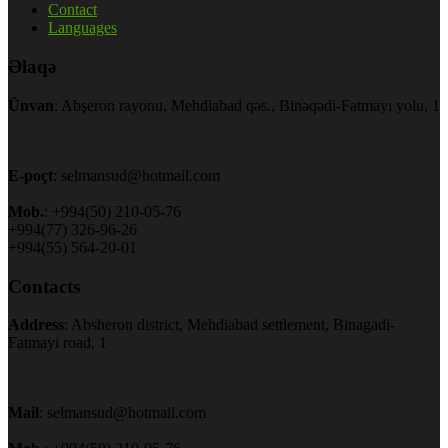
Contact
Languages
Əlaqə
Ünvan
: Abşeron rayonu, Mehdiabad qəs., Binəqədi-Fatmayı yolu, 1
E-poçt
: selmansud@hotmail.com
Mob.
: +994(50) 210-05-76
+994(77) 326-96-26
+994(55) 564-20-01
Contacts
Address
: Absheron district, Mehdiabad settlement, Binagadi-
Fatmayi road, 1
Mail
: selmansud@hotmail.com