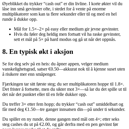
Øyeblikket du trykker “cash out” er din livline. I korte økter vil du
låse inn små gevinster ofte, i stedet for å vente på enorme
multiplikatorer som kan ta flere sekunder eller til og med en hel
runde å dukke opp.
Mål for 1.5×–2× på easy eller medium gir jevne gevinster.
Hvis du føler deg heldig men fortsatt vil ha raske gevinster,
sett et mål på 5× på hard modus og gå ut når det oppnås.
8. En typisk økt i aksjon
Se for deg selv på en heis: du åpner appen, velger medium
vanskelighetsgrad, satser €0.50—akkurat nok til å kjenne suset uten
å risikere mer enn småpenger.
Fjærkingen tar sitt første steg; du ser multiplikatoren hoppe til 1.8×.
Det frister å fortsette, men du sikter mot 3×—så lar du det spille ut til
det når det punktet eller til en felle dukker opp.
Du treffer 3× etter fem hopp; du trykker “cash out” umiddelbart og
får med deg €1.50—tre ganger innsatsen din—på under ti sekunder.
Du spiller en ny runde, denne gangen med mål om 4×; etter seks
steg cashes du ut på €2.00, og går derfra med en pen gevinst før