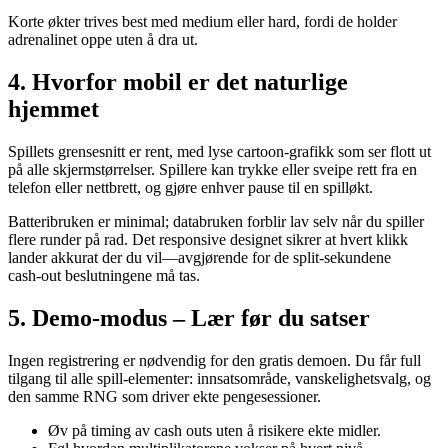
Korte økter trives best med medium eller hard, fordi de holder
adrenalinet oppe uten å dra ut.
4. Hvorfor mobil er det naturlige
hjemmet
Spillets grensesnitt er rent, med lyse cartoon-grafikk som ser flott ut
på alle skjermstørrelser. Spillere kan trykke eller sveipe rett fra en
telefon eller nettbrett, og gjøre enhver pause til en spilløkt.
Batteribruken er minimal; databruken forblir lav selv når du spiller
flere runder på rad. Det responsive designet sikrer at hvert klikk
lander akkurat der du vil—avgjørende for de split‑sekundene
cash‑out beslutningene må tas.
5. Demo-modus – Lær før du satser
Ingen registrering er nødvendig for den gratis demoen. Du får full
tilgang til alle spill-elementer: innsatsområde, vanskelighetsvalg, og
den samme RNG som driver ekte pengesessioner.
Øv på timing av cash outs uten å risikere ekte midler.