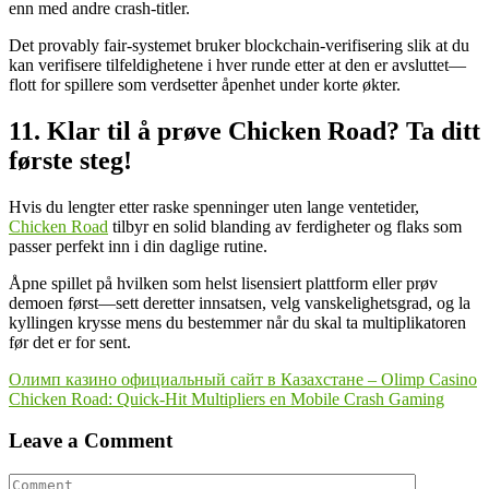
enn med andre crash-titler.
Det provably fair-systemet bruker blockchain-verifisering slik at du
kan verifisere tilfeldighetene i hver runde etter at den er avsluttet—
flott for spillere som verdsetter åpenhet under korte økter.
11. Klar til å prøve Chicken Road? Ta ditt
første steg!
Hvis du lengter etter raske spenninger uten lange ventetider,
Chicken Road
tilbyr en solid blanding av ferdigheter og flaks som
passer perfekt inn i din daglige rutine.
Åpne spillet på hvilken som helst lisensiert plattform eller prøv
demoen først—sett deretter innsatsen, velg vanskelighetsgrad, og la
kyllingen krysse mens du bestemmer når du skal ta multiplikatoren
før det er for sent.
Yazı
Олимп казино официальный сайт в Казахстане – Olimp Casino
Chicken Road: Quick‑Hit Multipliers en Mobile Crash Gaming
naviqasiyası
Leave a Comment