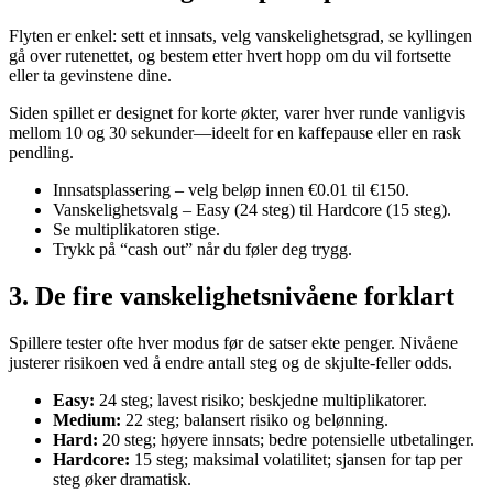
Flyten er enkel: sett et innsats, velg vanskelighetsgrad, se kyllingen
gå over rutenettet, og bestem etter hvert hopp om du vil fortsette
eller ta gevinstene dine.
Siden spillet er designet for korte økter, varer hver runde vanligvis
mellom 10 og 30 sekunder—ideelt for en kaffepause eller en rask
pendling.
Innsatsplassering – velg beløp innen €0.01 til €150.
Vanskelighetsvalg – Easy (24 steg) til Hardcore (15 steg).
Se multiplikatoren stige.
Trykk på “cash out” når du føler deg trygg.
3. De fire vanskelighetsnivåene forklart
Spillere tester ofte hver modus før de satser ekte penger. Nivåene
justerer risikoen ved å endre antall steg og de skjulte‑feller odds.
Easy:
24 steg; lavest risiko; beskjedne multiplikatorer.
Medium:
22 steg; balansert risiko og belønning.
Hard:
20 steg; høyere innsats; bedre potensielle utbetalinger.
Hardcore:
15 steg; maksimal volatilitet; sjansen for tap per
steg øker dramatisk.