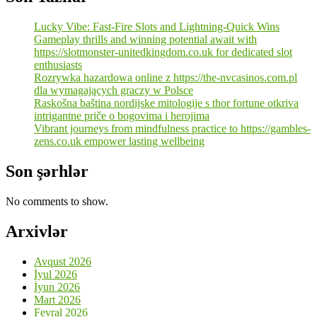
Lucky Vibe: Fast‑Fire Slots and Lightning‑Quick Wins
Gameplay thrills and winning potential await with
https://slotmonster-unitedkingdom.co.uk for dedicated slot
enthusiasts
Rozrywka hazardowa online z https://the-nvcasinos.com.pl
dla wymagających graczy w Polsce
Raskošna baština nordijske mitologije s thor fortune otkriva
intrigantne priče o bogovima i herojima
Vibrant journeys from mindfulness practice to https://gambles-
zens.co.uk empower lasting wellbeing
Son şərhlər
No comments to show.
Arxivlər
Avqust 2026
İyul 2026
İyun 2026
Mart 2026
Fevral 2026