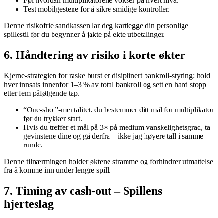
Føl hvordan multiplikatorene vokser på hvert nivå.
Test mobilgestene for å sikre smidige kontroller.
Denne risikofrie sandkassen lar deg kartlegge din personlige
spillestil før du begynner å jakte på ekte utbetalinger.
6. Håndtering av risiko i korte økter
Kjerne-strategien for raske burst er disiplinert bankroll‑styring: hold
hver innsats innenfor 1–3 % av total bankroll og sett en hard stopp
etter fem påfølgende tap.
“One‑shot”-mentalitet: du bestemmer ditt mål for multiplikator
før du trykker start.
Hvis du treffer et mål på 3× på medium vanskelighetsgrad, ta
gevinstene dine og gå derfra—ikke jag høyere tall i samme
runde.
Denne tilnærmingen holder øktene stramme og forhindrer utmattelse
fra å komme inn under lengre spill.
7. Timing av cash‑out – Spillens
hjerteslag