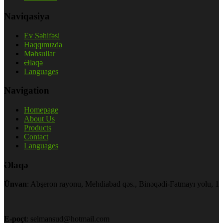
Naviqasiya
Ev Səhifəsi
Haqqımızda
Məhsullar
Əlaqə
Languages
Navigation
Homepage
About Us
Products
Contact
Languages
Əlaqə
Ünvan
: Abşeron rayonu, Mehdiabad qəs., Binəqədi-Fatmayı yolu, 1
E-poçt
: selmansud@hotmail.com