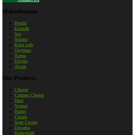
Məhsullarımız
Pendir
Kəsmik
Şor
Süzmə
Kərə yağı
Qaymaq
Xama
Dovğa
Ayran
Our Products
Cheese
Cottage Cheese
Shor
Yogurt
Butter
Cream
Sour Cream
Dovgha
Buttermilk