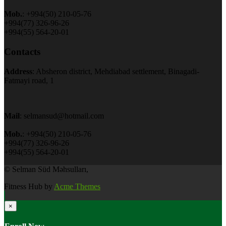
Mob.
: +994(50) 210-05-76
+994(77) 326-96-26
+994(55) 564-20-01
Contacts
Address
: Absheron district, Mehdiabad settlement, Binagadi-
Fatmayi road, 1
Mail
: selmansud@hotmail.com
Mob.
: +994(50) 210-05-76
+994(77) 326-96-26
+994(55) 564-20-01
© Selman Süd Məhsulları,
Fitness Hub by
Acme Themes
×