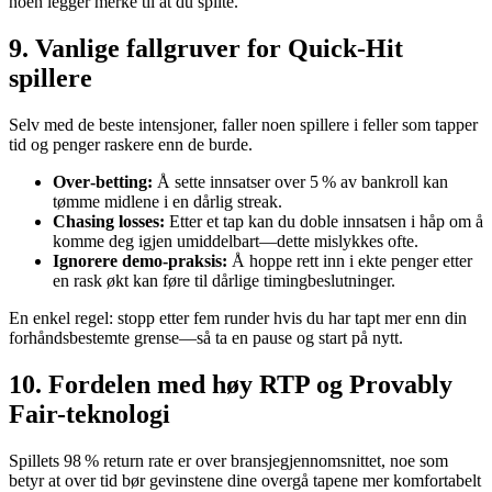
noen legger merke til at du spilte.
9. Vanlige fallgruver for Quick‑Hit
spillere
Selv med de beste intensjoner, faller noen spillere i feller som tapper
tid og penger raskere enn de burde.
Over‑betting:
Å sette innsatser over 5 % av bankroll kan
tømme midlene i en dårlig streak.
Chasing losses:
Etter et tap kan du doble innsatsen i håp om å
komme deg igjen umiddelbart—dette mislykkes ofte.
Ignorere demo-praksis:
Å hoppe rett inn i ekte penger etter
en rask økt kan føre til dårlige timingbeslutninger.
En enkel regel: stopp etter fem runder hvis du har tapt mer enn din
forhåndsbestemte grense—så ta en pause og start på nytt.
10. Fordelen med høy RTP og Provably
Fair-teknologi
Spillets 98 % return rate er over bransjegjennomsnittet, noe som
betyr at over tid bør gevinstene dine overgå tapene mer komfortabelt