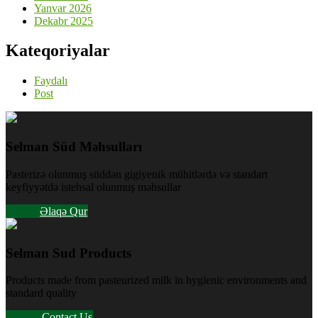
Yanvar 2026
Dekabr 2025
Kateqoriyalar
Faydalı
Post
Selman Süd Məhsulları
Pasterizə olunmuş süddən gigiyenik mühitlərdə və standart
keyfiyyətdə istehsal olunmuş məhsullar
Ətraflı
Əlaqə Qur
Selman Sud Products
Products made from pasteurized milk in hygienic environments and
standard quality
Details
Contact Us