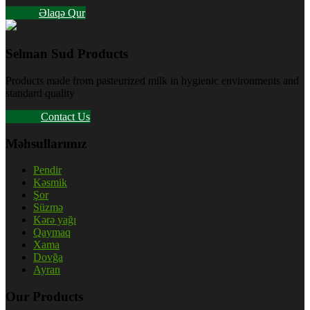
Ətraflı
Əlaqə Qur
Selman Sud Products
Products made from pasteurized milk in hygienic environments and
standard quality
Details
Contact Us
Məhsullarımız
Pendir
Kəsmik
Şor
Süzmə
Kərə yağı
Qaymaq
Xama
Dovğa
Ayran
Our Products