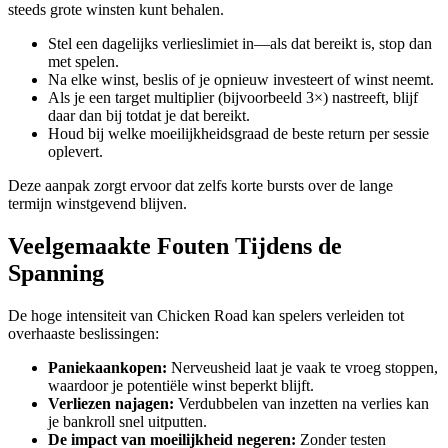
steeds grote winsten kunt behalen.
Stel een dagelijks verlieslimiet in—als dat bereikt is, stop dan
met spelen.
Na elke winst, beslis of je opnieuw investeert of winst neemt.
Als je een target multiplier (bijvoorbeeld 3×) nastreeft, blijf
daar dan bij totdat je dat bereikt.
Houd bij welke moeilijkheidsgraad de beste return per sessie
oplevert.
Deze aanpak zorgt ervoor dat zelfs korte bursts over de lange
termijn winstgevend blijven.
Veelgemaakte Fouten Tijdens de
Spanning
De hoge intensiteit van Chicken Road kan spelers verleiden tot
overhaaste beslissingen:
Paniekaankopen:
Nerveusheid laat je vaak te vroeg stoppen,
waardoor je potentiële winst beperkt blijft.
Verliezen najagen:
Verdubbelen van inzetten na verlies kan
je bankroll snel uitputten.
De impact van moeilijkheid negeren:
Zonder testen