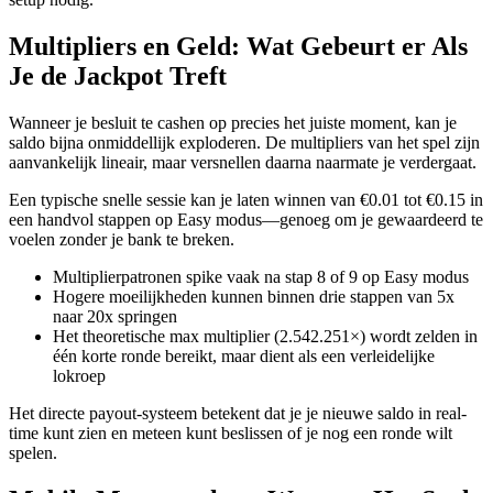
Multipliers en Geld: Wat Gebeurt er Als
Je de Jackpot Treft
Wanneer je besluit te cashen op precies het juiste moment, kan je
saldo bijna onmiddellijk exploderen. De multipliers van het spel zijn
aanvankelijk lineair, maar versnellen daarna naarmate je verdergaat.
Een typische snelle sessie kan je laten winnen van €0.01 tot €0.15 in
een handvol stappen op Easy modus—genoeg om je gewaardeerd te
voelen zonder je bank te breken.
Multiplierpatronen spike vaak na stap 8 of 9 op Easy modus
Hogere moeilijkheden kunnen binnen drie stappen van 5x
naar 20x springen
Het theoretische max multiplier (2.542.251×) wordt zelden in
één korte ronde bereikt, maar dient als een verleidelijke
lokroep
Het directe payout-systeem betekent dat je je nieuwe saldo in real-
time kunt zien en meteen kunt beslissen of je nog een ronde wilt
spelen.