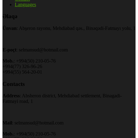
Languages
Əlaqə
Ünvan
: Abşeron rayonu, Mehdiabad qəs., Binəqədi-Fatmayı yolu, 1
E-poçt
: selmansud@hotmail.com
Mob.
: +994(50) 210-05-76
+994(77) 326-96-26
+994(55) 564-20-01
Contacts
Address
: Absheron district, Mehdiabad settlement, Binagadi-
Fatmayi road, 1
Mail
: selmansud@hotmail.com
Mob.
: +994(50) 210-05-76