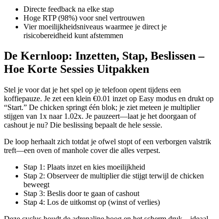
Directe feedback na elke stap
Hoge RTP (98%) voor snel vertrouwen
Vier moeilijkheidsniveaus waarmee je direct je
risicobereidheid kunt afstemmen
De Kernloop: Inzetten, Stap, Beslissen –
Hoe Korte Sessies Uitpakken
Stel je voor dat je het spel op je telefoon opent tijdens een
koffiepauze. Je zet een klein €0.01 inzet op Easy modus en drukt op
“Start.” De chicken springt één blok; je ziet meteen je multiplier
stijgen van 1x naar 1.02x. Je pauzeert—laat je het doorgaan of
cashout je nu? Die beslissing bepaalt de hele sessie.
De loop herhaalt zich totdat je ofwel stopt of een verborgen valstrik
treft—een oven of manhole cover die alles verpest.
Stap 1: Plaats inzet en kies moeilijkheid
Stap 2: Observeer de multiplier die stijgt terwijl de chicken
beweegt
Stap 3: Beslis door te gaan of cashout
Stap 4: Los de uitkomst op (winst of verlies)
Deze cyclus houdt de adrenaline hoog en het scherm druk—ideaal